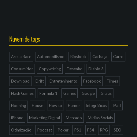
Nuvem de tags
Arena Race
Automobilismo
Bioshock
Cachaça
Carro
Consumidor
Copywriting
Desenho
Diablo 3
Download
Drift
Entretenimento
Facebook
Filmes
Flash Games
Fórmula 1
Games
Google
Grátis
Hooning
House
How to
Humor
Infográficos
iPad
iPhone
Marketing Digital
Mercado
Mídias Sociais
Otimização
Podcast
Poker
PS1
PS4
RPG
SEO