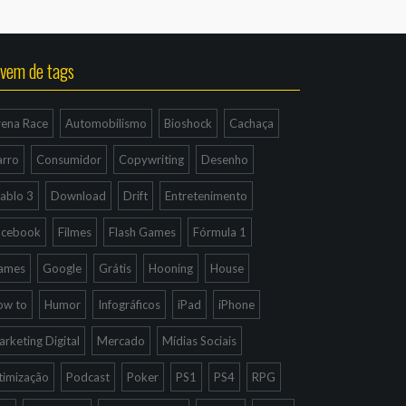
vem de tags
rena Race
Automobilismo
Bioshock
Cachaça
arro
Consumidor
Copywriting
Desenho
ablo 3
Download
Drift
Entretenimento
acebook
Filmes
Flash Games
Fórmula 1
ames
Google
Grátis
Hooning
House
ow to
Humor
Infográficos
iPad
iPhone
rketing Digital
Mercado
Mídias Sociais
timização
Podcast
Poker
PS1
PS4
RPG