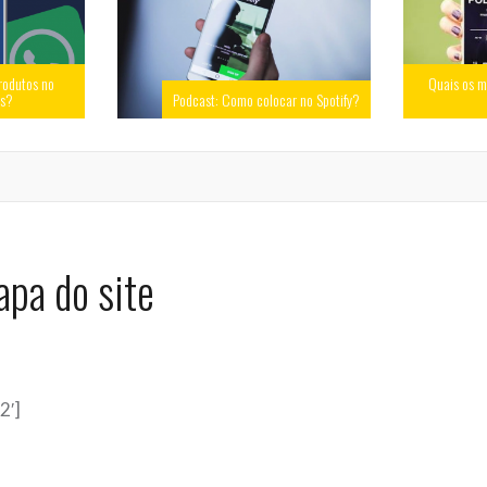
rodutos no
Quais os m
ss?
Podcast: Como colocar no Spotify?
pa do site
2′]