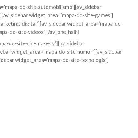
ea=’mapa-do-site-automobilismo’][av_sidebar
][av_sidebar widget_area=’mapa-do-site-games’]
arketing-digital’][av_sidebar widget_area=’mapa-do-
apa-do-site-videos’][/av_one_half]
pa-do-site-cinema-e-tv’][av_sidebar
debar widget_area=’mapa-do-site-humor’][av_sidebar
idebar widget_area=’mapa-do-site-tecnologia’]