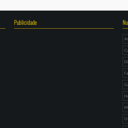
Publicidade
Nu
A
C
Di
F
G
H
Ma
O