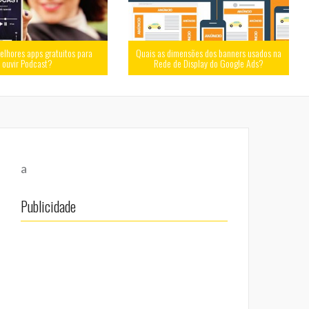
elhores apps gratuitos para
Quais as dimensões dos banners usados na
ouvir Podcast?
Rede de Display do Google Ads?
a
Publicidade