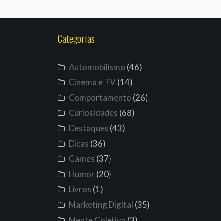
Categorias
Automobilismo
(46)
Cinema e TV
(14)
Comportamento
(26)
Curiosidades
(68)
Destaques
(43)
Dicas
(36)
Games
(37)
Humor
(20)
Livros
(1)
Marketing Digital
(35)
Mente Coletiva
(3)