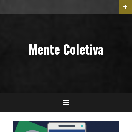
Pular
para
o
conteúdo
Mente Coletiva