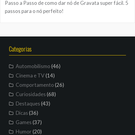
Passo a Passo de como dar nó de Gravata super fácil. 5
passos para o nó perfeito!
Categorias
Automobilismo
(46)
Cinema e TV
(14)
Comportamento
(26)
Curiosidades
(68)
Destaques
(43)
Dicas
(36)
Games
(37)
Humor
(20)