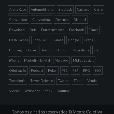
Arena Race
Automobilismo
Bioshock
Cachaça
Carro
Consumidor
Copywriting
Desenho
Diablo 3
Download
Drift
Entretenimento
Facebook
Filmes
Flash Games
Fórmula 1
Games
Google
Grátis
Hooning
House
How to
Humor
Infográficos
iPad
iPhone
Marketing Digital
Mercado
Mídias Sociais
Otimização
Podcast
Poker
PS1
PS4
RPG
SEO
Tecnologia
Tower Defense
Twitter
Título
Venda
Vídeos
Wallpaper
Xbox
Youtube
Todos os direitos reservados © Mente Coletiva