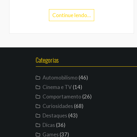
Continue lendo…
Categorias
Automobilismo
(46)
Cinema e TV
(14)
Comportamento
(26)
Curiosidades
(68)
Destaques
(43)
Dicas
(36)
Games
(37)