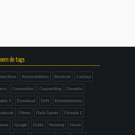
vem de tags
rena Race
Automobilismo
Bioshock
Cachaça
arro
Consumidor
Copywriting
Desenho
ablo 3
Download
Drift
Entretenimento
acebook
Filmes
Flash Games
Fórmula 1
ames
Google
Grátis
Hooning
House