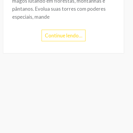
magos lutando em florestas, montanhas e
pântanos. Evolua suas torres com poderes
especiais, mande
Continue lendo…