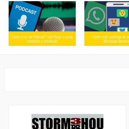
Como criar um Podcast? Um Passo a passo
Como criar catálogo de p
completo e detalhado
Whatsapp Busine