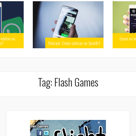
rodutos no
Quais os m
ss?
Podcast: Como colocar no Spotify?
Tag:
Flash Games