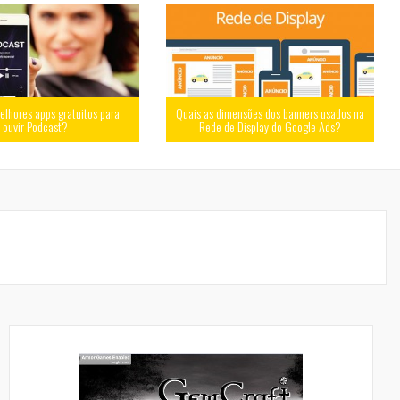
elhores apps gratuitos para
Quais as dimensões dos banners usados na
ouvir Podcast?
Rede de Display do Google Ads?