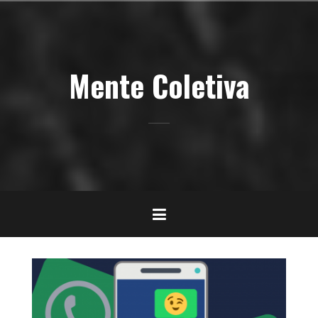
Pular
para
o
conteúdo
Mente Coletiva