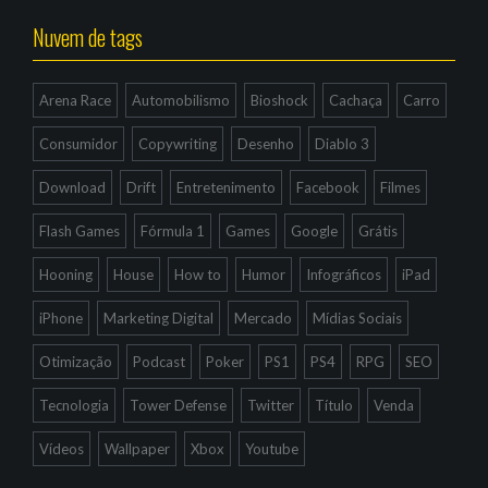
Nuvem de tags
Arena Race
Automobilismo
Bioshock
Cachaça
Carro
Consumidor
Copywriting
Desenho
Diablo 3
Download
Drift
Entretenimento
Facebook
Filmes
Flash Games
Fórmula 1
Games
Google
Grátis
Hooning
House
How to
Humor
Infográficos
iPad
iPhone
Marketing Digital
Mercado
Mídias Sociais
Otimização
Podcast
Poker
PS1
PS4
RPG
SEO
Tecnologia
Tower Defense
Twitter
Título
Venda
Vídeos
Wallpaper
Xbox
Youtube