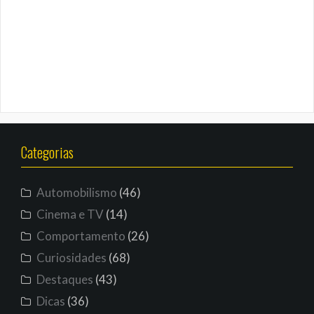
Categorias
Automobilismo
(46)
Cinema e TV
(14)
Comportamento
(26)
Curiosidades
(68)
Destaques
(43)
Dicas
(36)