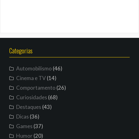
Categorias
Automobilismo
(46)
Cinema e TV
(14)
Comportamento
(26)
Curiosidades
(68)
Destaques
(43)
Dicas
(36)
Games
(37)
Humor
(20)