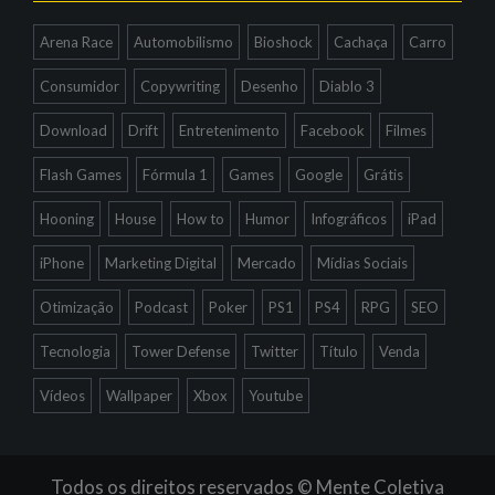
Arena Race
Automobilismo
Bioshock
Cachaça
Carro
Consumidor
Copywriting
Desenho
Diablo 3
Download
Drift
Entretenimento
Facebook
Filmes
Flash Games
Fórmula 1
Games
Google
Grátis
Hooning
House
How to
Humor
Infográficos
iPad
iPhone
Marketing Digital
Mercado
Mídias Sociais
Otimização
Podcast
Poker
PS1
PS4
RPG
SEO
Tecnologia
Tower Defense
Twitter
Título
Venda
Vídeos
Wallpaper
Xbox
Youtube
Todos os direitos reservados © Mente Coletiva