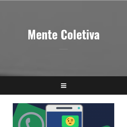
Pular
para
o
conteúdo
Mente Coletiva