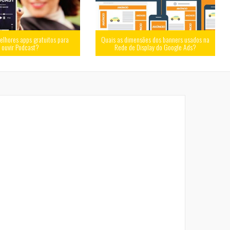
elhores apps gratuitos para
Quais as dimensões dos banners usados na
ouvir Podcast?
Rede de Display do Google Ads?