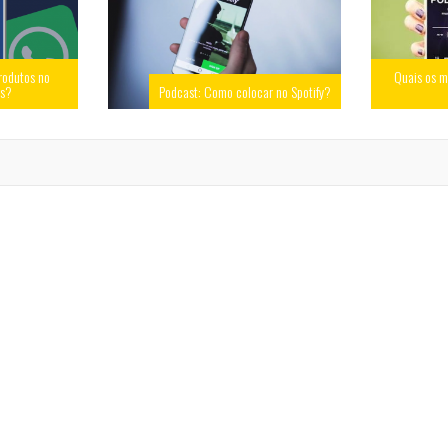
rodutos no
Quais os m
ss?
Podcast: Como colocar no Spotify?