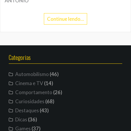
ANTONIO
Continue lendo…
Categorias
Automobilismo
(46)
Cinema e TV
(14)
Comportamento
(26)
Curiosidades
(68)
Destaques
(43)
Dicas
(36)
Games
(37)