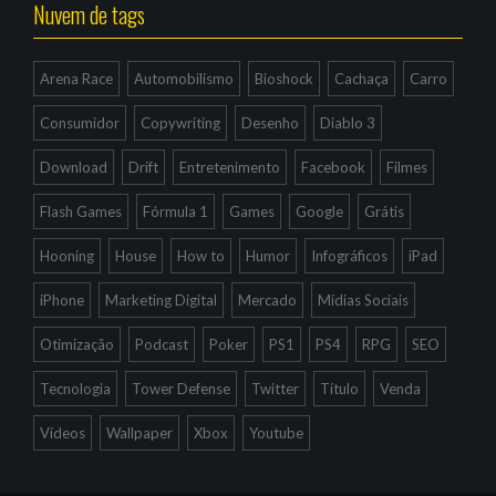
Nuvem de tags
Arena Race
Automobilismo
Bioshock
Cachaça
Carro
Consumidor
Copywriting
Desenho
Diablo 3
Download
Drift
Entretenimento
Facebook
Filmes
Flash Games
Fórmula 1
Games
Google
Grátis
Hooning
House
How to
Humor
Infográficos
iPad
iPhone
Marketing Digital
Mercado
Mídias Sociais
Otimização
Podcast
Poker
PS1
PS4
RPG
SEO
Tecnologia
Tower Defense
Twitter
Título
Venda
Vídeos
Wallpaper
Xbox
Youtube