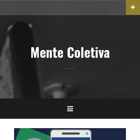
Pular
para
o
conteúdo
Mente Coletiva