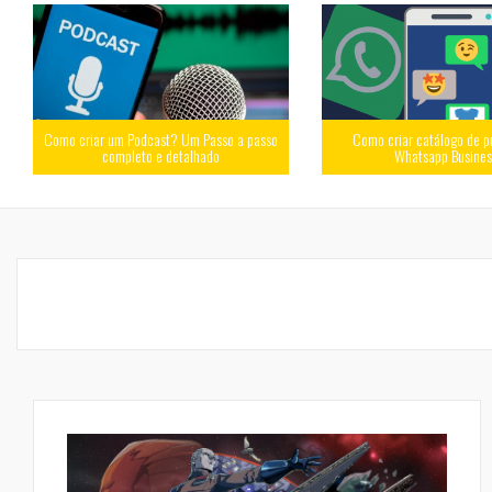
Como criar um Podcast? Um Passo a passo
Como criar catálogo de p
completo e detalhado
Whatsapp Busine