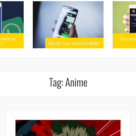
rodutos no
Quais os m
ss?
Podcast: Como colocar no Spotify?
Tag:
Anime