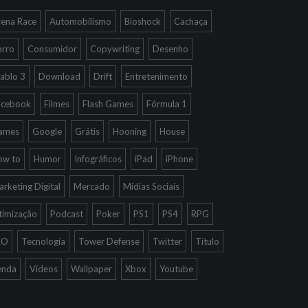
rena Race
Automobilismo
Bioshock
Cachaça
arro
Consumidor
Copywriting
Desenho
ablo 3
Download
Drift
Entretenimento
acebook
Filmes
Flash Games
Fórmula 1
ames
Google
Grátis
Hooning
House
ow to
Humor
Infográficos
iPad
iPhone
rketing Digital
Mercado
Mídias Sociais
timização
Podcast
Poker
PS1
PS4
RPG
EO
Tecnologia
Tower Defense
Twitter
Título
enda
Vídeos
Wallpaper
Xbox
Youtube