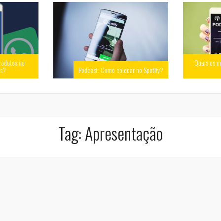
rodutos no
Quais os m
ss?
Podcast: Como colocar no Spotify?
Tag:
Apresentação