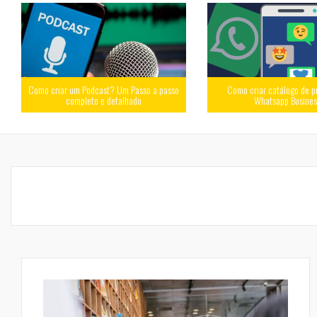
Como criar um Podcast? Um Passo a passo
Como criar catálogo de p
completo e detalhado
Whatsapp Busine