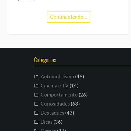
Continue lendo…
Categorias
Automobilismo
(46)
Cinema e TV
(14)
Comportamento
(26)
Curiosidades
(68)
Destaques
(43)
Dicas
(36)
Games
(37)