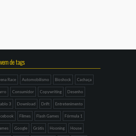
vem de tags
rena Race
Automobilismo
Bioshock
Cachaça
arro
Consumidor
Copywriting
Desenho
ablo 3
Download
Drift
Entretenimento
acebook
Filmes
Flash Games
Fórmula 1
ames
Google
Grátis
Hooning
House