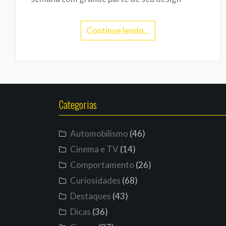
Continue lendo…
Categorias
Automobilismo
(46)
Cinema e TV
(14)
Comportamento
(26)
Curiosidades
(68)
Destaques
(43)
Dicas
(36)