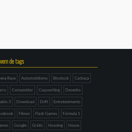
vem de tags
rena Race
Automobilismo
Bioshock
Cachaça
arro
Consumidor
Copywriting
Desenho
ablo 3
Download
Drift
Entretenimento
acebook
Filmes
Flash Games
Fórmula 1
ames
Google
Grátis
Hooning
House