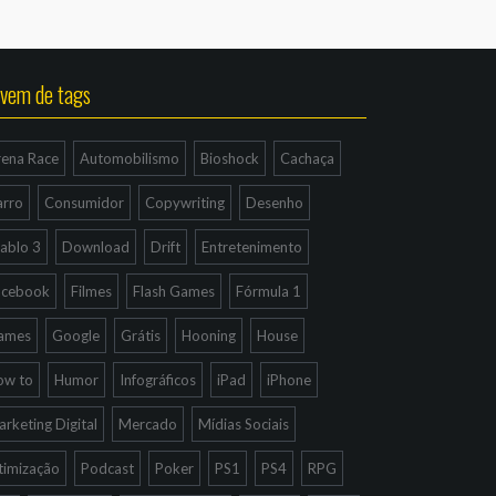
vem de tags
rena Race
Automobilismo
Bioshock
Cachaça
arro
Consumidor
Copywriting
Desenho
ablo 3
Download
Drift
Entretenimento
acebook
Filmes
Flash Games
Fórmula 1
ames
Google
Grátis
Hooning
House
ow to
Humor
Infográficos
iPad
iPhone
rketing Digital
Mercado
Mídias Sociais
timização
Podcast
Poker
PS1
PS4
RPG