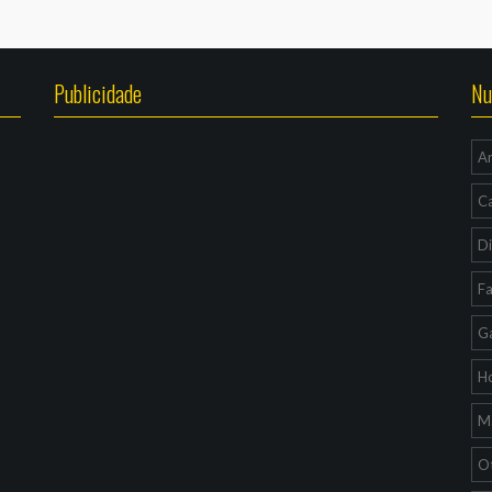
Publicidade
Nu
A
C
Di
F
G
H
Ma
O