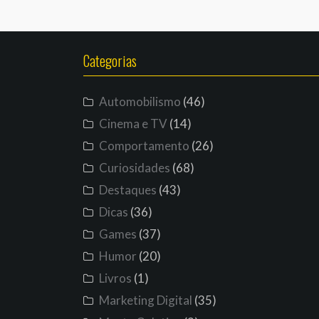
Categorias
Automobilismo
(46)
Cinema e TV
(14)
Comportamento
(26)
Curiosidades
(68)
Destaques
(43)
Dicas
(36)
Games
(37)
Humor
(20)
Livros
(1)
Marketing Digital
(35)