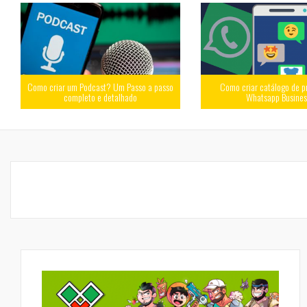
Como criar um Podcast? Um Passo a passo
Como criar catálogo de p
completo e detalhado
Whatsapp Busine