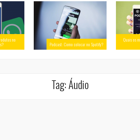
rodutos no
Quais os m
ss?
Podcast: Como colocar no Spotify?
Tag:
Áudio