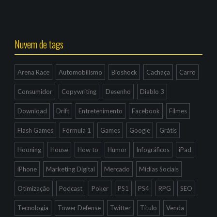
Nuvem de tags
Arena Race
Automobilismo
Bioshock
Cachaça
Carro
Consumidor
Copywriting
Desenho
Diablo 3
Download
Drift
Entretenimento
Facebook
Filmes
Flash Games
Fórmula 1
Games
Google
Grátis
Hooning
House
How to
Humor
Infográficos
iPad
iPhone
Marketing Digital
Mercado
Mídias Sociais
Otimização
Podcast
Poker
PS1
PS4
RPG
SEO
Tecnologia
Tower Defense
Twitter
Título
Venda