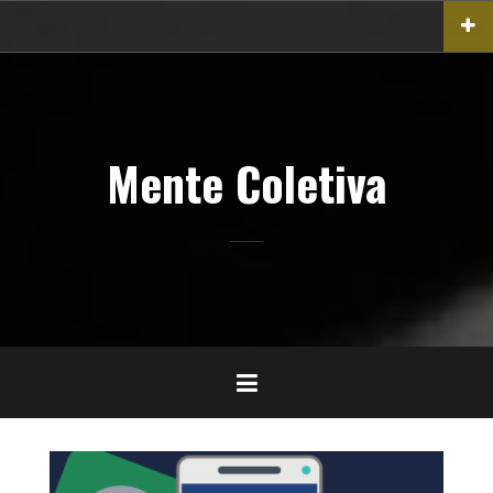
Pular
para
o
conteúdo
Mente Coletiva