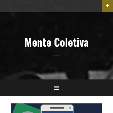
Pular
para
o
conteúdo
Mente Coletiva