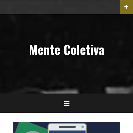
Pular
para
o
conteúdo
Mente Coletiva