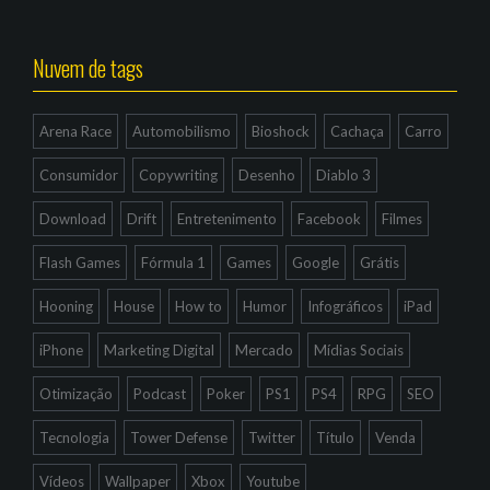
Nuvem de tags
Arena Race
Automobilismo
Bioshock
Cachaça
Carro
Consumidor
Copywriting
Desenho
Diablo 3
Download
Drift
Entretenimento
Facebook
Filmes
Flash Games
Fórmula 1
Games
Google
Grátis
Hooning
House
How to
Humor
Infográficos
iPad
iPhone
Marketing Digital
Mercado
Mídias Sociais
Otimização
Podcast
Poker
PS1
PS4
RPG
SEO
Tecnologia
Tower Defense
Twitter
Título
Venda
Vídeos
Wallpaper
Xbox
Youtube