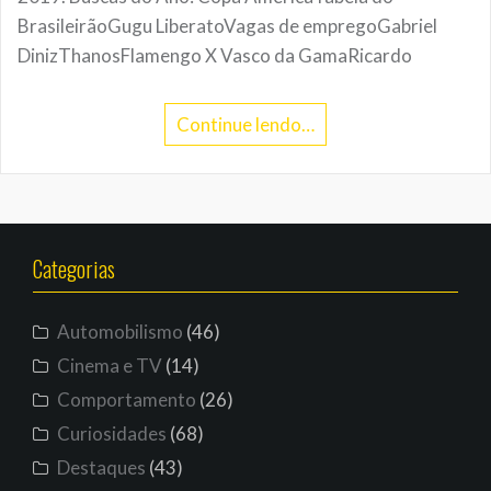
BrasileirãoGugu LiberatoVagas de empregoGabriel
DinizThanosFlamengo X Vasco da GamaRicardo
Continue lendo…
Categorias
Automobilismo
(46)
Cinema e TV
(14)
Comportamento
(26)
Curiosidades
(68)
Destaques
(43)