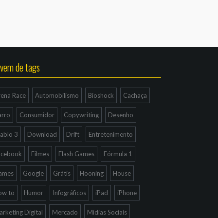
vem de tags
rena Race
Automobilismo
Bioshock
Cachaça
arro
Consumidor
Copywriting
Desenho
ablo 3
Download
Drift
Entretenimento
acebook
Filmes
Flash Games
Fórmula 1
ames
Google
Grátis
Hooning
House
ow to
Humor
Infográficos
iPad
iPhone
rketing Digital
Mercado
Mídias Sociais