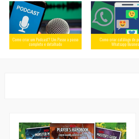
Como criar um Podcast? Um Passo a passo
Como criar catálogo de p
completo e detalhado
Whatsapp Busine