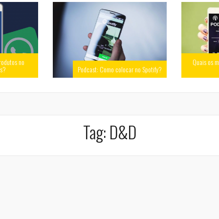
rodutos no
Quais os m
ss?
Podcast: Como colocar no Spotify?
Tag:
D&D