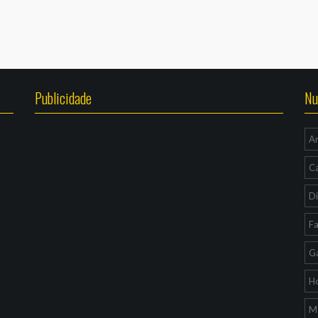
Publicidade
Nu
A
C
Di
F
G
H
Ma