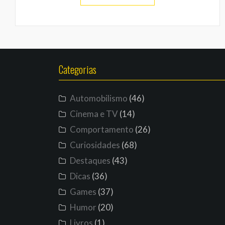
Categorias
Automobilismo
(46)
Cinema e TV
(14)
Comportamento
(26)
Curiosidades
(68)
Destaques
(43)
Dicas
(36)
Games
(37)
Humor
(20)
Livros
(1)