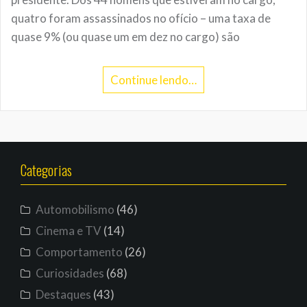
quatro foram assassinados no ofício – uma taxa de
quase 9% (ou quase um em dez no cargo) são
Continue lendo…
Categorias
Automobilismo
(46)
Cinema e TV
(14)
Comportamento
(26)
Curiosidades
(68)
Destaques
(43)