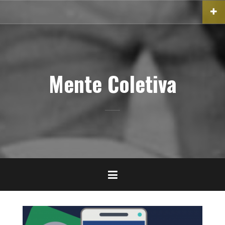
Pular
para
o
conteúdo
Mente Coletiva