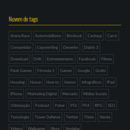
Nuvem de tags
Arena Race
Automobilismo
Bioshock
Cachaça
Carro
Consumidor
Copywriting
Desenho
Diablo 3
Download
Drift
Entretenimento
Facebook
Filmes
Flash Games
Fórmula 1
Games
Google
Grátis
Hooning
House
How to
Humor
Infográficos
iPad
iPhone
Marketing Digital
Mercado
Mídias Sociais
Otimização
Podcast
Poker
PS1
PS4
RPG
SEO
Tecnologia
Tower Defense
Twitter
Título
Venda
Vídeos
Wallpaper
Xbox
Youtube