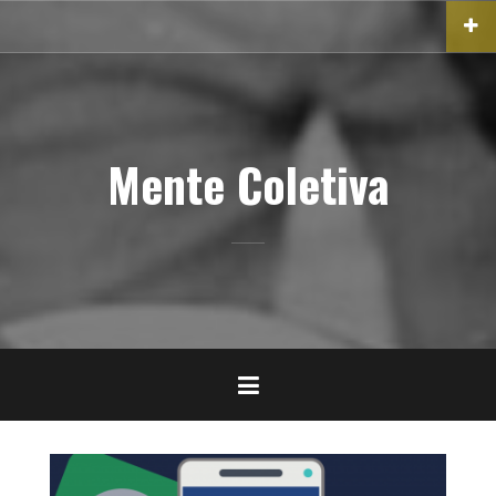
Pular
para
o
conteúdo
Mente Coletiva