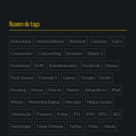
Nuvem de tags
Arena Race
Automobilismo
Bioshock
Cachaça
Carro
Consumidor
Copywriting
Desenho
Diablo 3
Download
Drift
Entretenimento
Facebook
Filmes
Flash Games
Fórmula 1
Games
Google
Grátis
Hooning
House
How to
Humor
Infográficos
iPad
iPhone
Marketing Digital
Mercado
Mídias Sociais
Otimização
Podcast
Poker
PS1
PS4
RPG
SEO
Tecnologia
Tower Defense
Twitter
Título
Venda