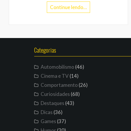
Continue lendo…
Categorias
Automobilismo
(46)
Cinema e TV
(14)
Comportamento
(26)
Curiosidades
(68)
Destaques
(43)
Dicas
(36)
Games
(37)
Humor
(20)