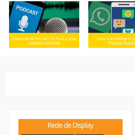
Como criar um Podcast? Um Passo a passo
Como criar catálogo de p
completo e detalhado
Whatsapp Busine