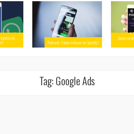
rodutos no
Quais os m
ss?
Podcast: Como colocar no Spotify?
Tag:
Google Ads