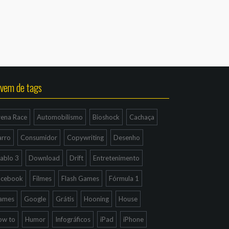
vem de tags
rena Race
Automobilismo
Bioshock
Cachaça
arro
Consumidor
Copywriting
Desenho
ablo 3
Download
Drift
Entretenimento
acebook
Filmes
Flash Games
Fórmula 1
ames
Google
Grátis
Hooning
House
ow to
Humor
Infográficos
iPad
iPhone