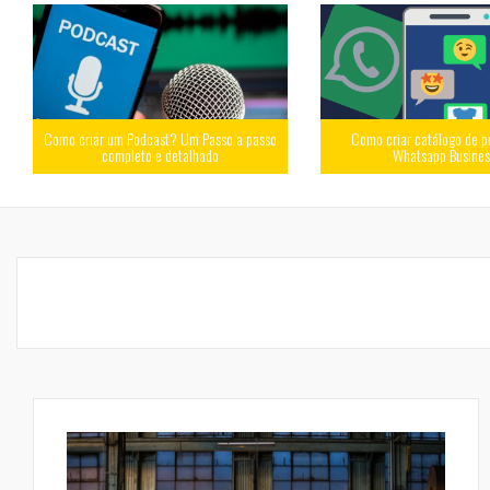
Como criar um Podcast? Um Passo a passo
Como criar catálogo de p
completo e detalhado
Whatsapp Busine