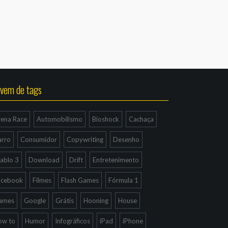
vem de tags
rena Race
Automobilismo
Bioshock
Cachaça
arro
Consumidor
Copywriting
Desenho
ablo 3
Download
Drift
Entretenimento
acebook
Filmes
Flash Games
Fórmula 1
ames
Google
Grátis
Hooning
House
ow to
Humor
Infográficos
iPad
iPhone