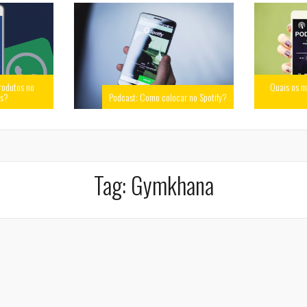
rodutos no
Quais os m
ss?
Podcast: Como colocar no Spotify?
Tag:
Gymkhana