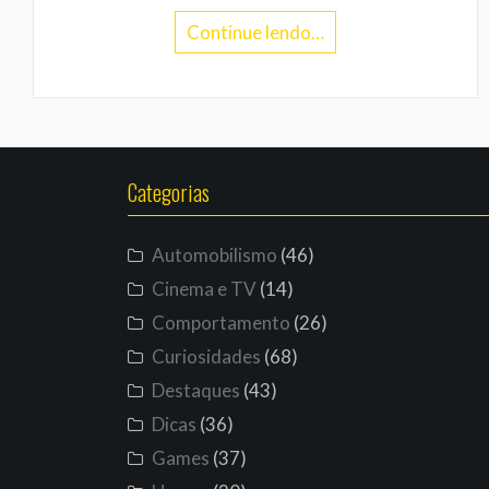
Continue lendo…
Categorias
Automobilismo
(46)
Cinema e TV
(14)
Comportamento
(26)
Curiosidades
(68)
Destaques
(43)
Dicas
(36)
Games
(37)