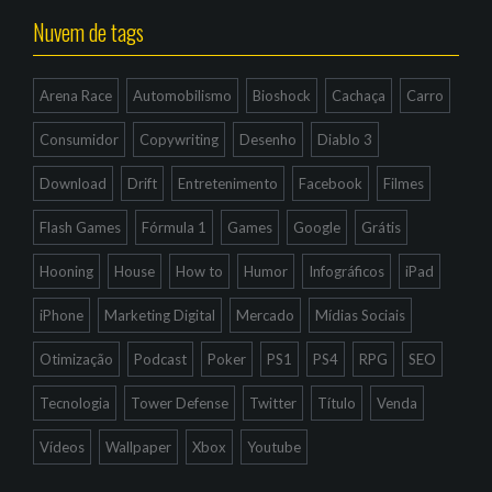
Nuvem de tags
Arena Race
Automobilismo
Bioshock
Cachaça
Carro
Consumidor
Copywriting
Desenho
Diablo 3
Download
Drift
Entretenimento
Facebook
Filmes
Flash Games
Fórmula 1
Games
Google
Grátis
Hooning
House
How to
Humor
Infográficos
iPad
iPhone
Marketing Digital
Mercado
Mídias Sociais
Otimização
Podcast
Poker
PS1
PS4
RPG
SEO
Tecnologia
Tower Defense
Twitter
Título
Venda
Vídeos
Wallpaper
Xbox
Youtube