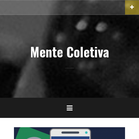
Pular
para
o
conteúdo
Mente Coletiva