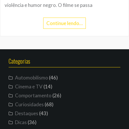
violência e humor negro. O filme se passa
Continue lendo…
Categorias
Automobilismo
(46)
Cinema e TV
(14)
Comportamento
(26)
Curiosidades
(68)
Destaques
(43)
Dicas
(36)