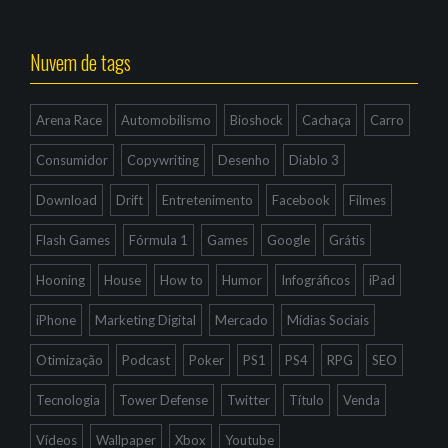
Nuvem de tags
Arena Race
Automobilismo
Bioshock
Cachaça
Carro
Consumidor
Copywriting
Desenho
Diablo 3
Download
Drift
Entretenimento
Facebook
Filmes
Flash Games
Fórmula 1
Games
Google
Grátis
Hooning
House
How to
Humor
Infográficos
iPad
iPhone
Marketing Digital
Mercado
Mídias Sociais
Otimização
Podcast
Poker
PS1
PS4
RPG
SEO
Tecnologia
Tower Defense
Twitter
Título
Venda
Vídeos
Wallpaper
Xbox
Youtube