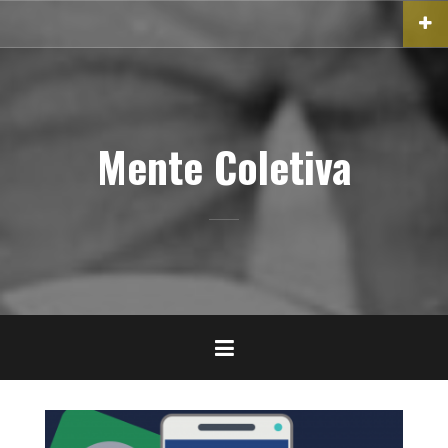
Pular
para
o
conteúdo
Mente Coletiva