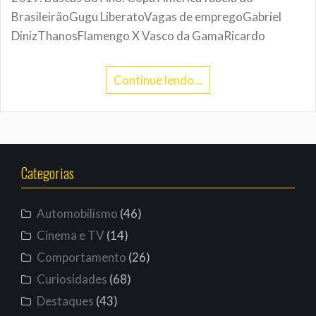
BrasileirãoGugu LiberatoVagas de empregoGabriel
DinizThanosFlamengo X Vasco da GamaRicardo
Continue lendo…
Categorias
Automobilismo
(46)
Cinema e TV
(14)
Comportamento
(26)
Curiosidades
(68)
Destaques
(43)