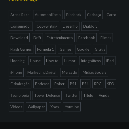
Arena Race
Automobilismo
Bioshock
Cachaça
Carro
Consumidor
Copywriting
Desenho
Diablo 3
Download
Drift
Entretenimento
Facebook
Filmes
Flash Games
Fórmula 1
Games
Google
Grátis
Hooning
House
How to
Humor
Infográficos
iPad
iPhone
Marketing Digital
Mercado
Mídias Sociais
Otimização
Podcast
Poker
PS1
PS4
RPG
SEO
Tecnologia
Tower Defense
Twitter
Título
Venda
Vídeos
Wallpaper
Xbox
Youtube