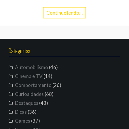
Continue lendo…
Categorias
Automobilismo
(46)
Cinema e TV
(14)
Comportamento
(26)
Curiosidades
(68)
Destaques
(43)
Dicas
(36)
Games
(37)