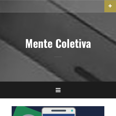
Pular
para
o
conteúdo
Mente Coletiva