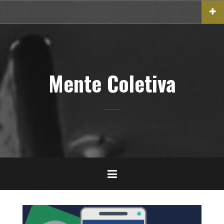
Pular
para
o
conteúdo
Mente Coletiva