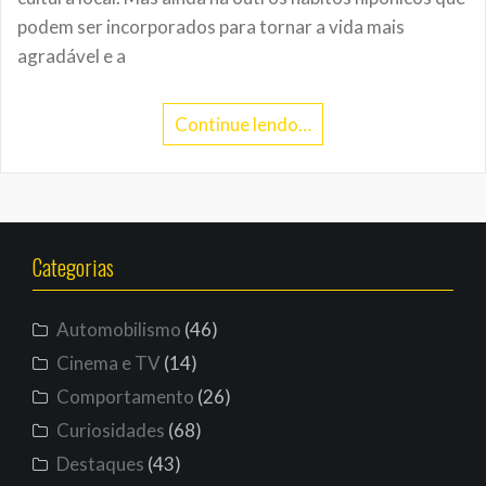
podem ser incorporados para tornar a vida mais
agradável e a
Continue lendo…
Categorias
Automobilismo
(46)
Cinema e TV
(14)
Comportamento
(26)
Curiosidades
(68)
Destaques
(43)