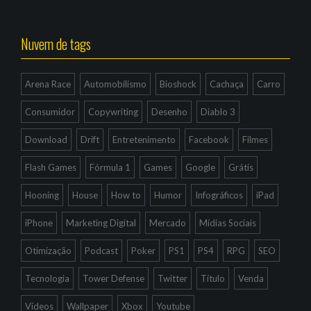
Nuvem de tags
Arena Race
Automobilismo
Bioshock
Cachaça
Carro
Consumidor
Copywriting
Desenho
Diablo 3
Download
Drift
Entretenimento
Facebook
Filmes
Flash Games
Fórmula 1
Games
Google
Grátis
Hooning
House
How to
Humor
Infográficos
iPad
iPhone
Marketing Digital
Mercado
Mídias Sociais
Otimização
Podcast
Poker
PS1
PS4
RPG
SEO
Tecnologia
Tower Defense
Twitter
Título
Venda
Vídeos
Wallpaper
Xbox
Youtube