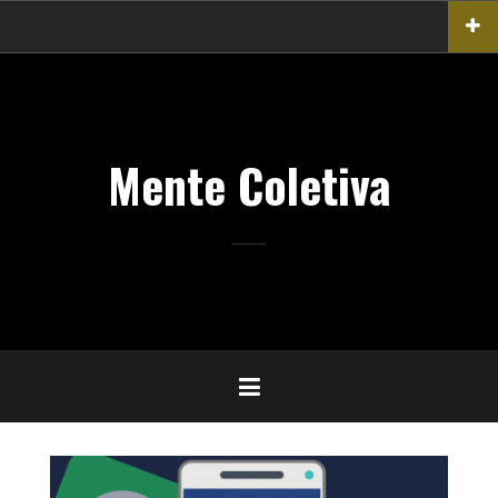
Pular
para
o
conteúdo
Mente Coletiva