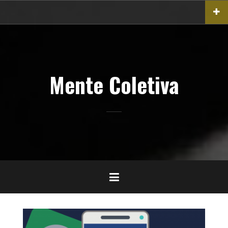
Pular
para
o
conteúdo
Mente Coletiva