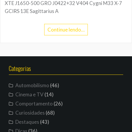
XTE J1650-500 GRO J0422+32 V404 Cygni M33 X-7
GCIRS 13E Sagittarius A
Continue lendo…
Categorias
Automobilismo
(46)
Cinema e TV
(14)
Comportamento
(26)
Curiosidades
(68)
Destaques
(43)
Dicas
(36)