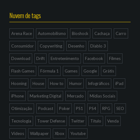
Nuvem de tags
Arena Race
Automobilismo
Bioshock
Cachaça
Carro
Consumidor
Copywriting
Desenho
Diablo 3
Download
Drift
Entretenimento
Facebook
Filmes
Flash Games
Fórmula 1
Games
Google
Grátis
Hooning
House
How to
Humor
Infográficos
iPad
iPhone
Marketing Digital
Mercado
Mídias Sociais
Otimização
Podcast
Poker
PS1
PS4
RPG
SEO
Tecnologia
Tower Defense
Twitter
Título
Venda
Vídeos
Wallpaper
Xbox
Youtube