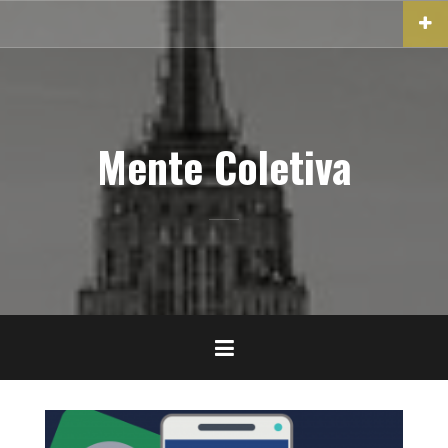
Pular
para
o
conteúdo
Mente Coletiva