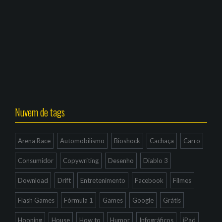
Nuvem de tags
Arena Race
Automobilismo
Bioshock
Cachaça
Carro
Consumidor
Copywriting
Desenho
Diablo 3
Download
Drift
Entretenimento
Facebook
Filmes
Flash Games
Fórmula 1
Games
Google
Grátis
Hooning
House
How to
Humor
Infográficos
iPad