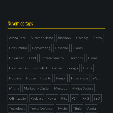
Nuvem de tags
Arena Race
Automobilismo
Bioshock
Cachaça
Carro
Consumidor
Copywriting
Desenho
Diablo 3
Download
Drift
Entretenimento
Facebook
Filmes
Flash Games
Fórmula 1
Games
Google
Grátis
Hooning
House
How to
Humor
Infográficos
iPad
iPhone
Marketing Digital
Mercado
Mídias Sociais
Otimização
Podcast
Poker
PS1
PS4
RPG
SEO
Tecnologia
Tower Defense
Twitter
Título
Venda