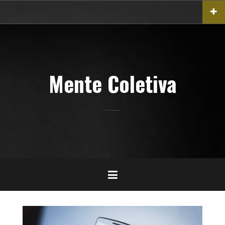
Pular
para
o
conteúdo
Mente Coletiva