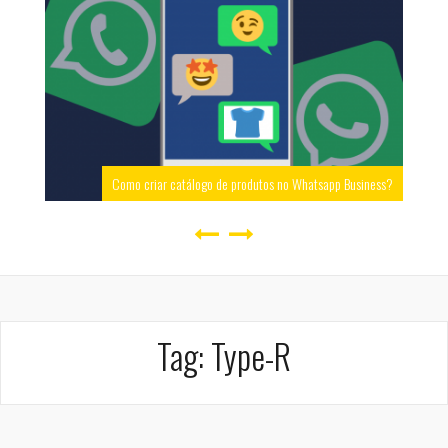
Como criar catálogo de produtos no Whatsapp Business?
Tag:
Type-R