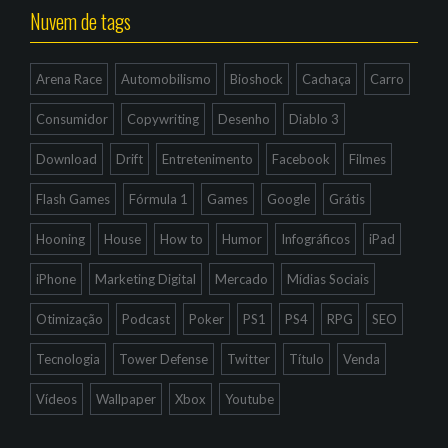
Nuvem de tags
Arena Race
Automobilismo
Bioshock
Cachaça
Carro
Consumidor
Copywriting
Desenho
Diablo 3
Download
Drift
Entretenimento
Facebook
Filmes
Flash Games
Fórmula 1
Games
Google
Grátis
Hooning
House
How to
Humor
Infográficos
iPad
iPhone
Marketing Digital
Mercado
Mídias Sociais
Otimização
Podcast
Poker
PS1
PS4
RPG
SEO
Tecnologia
Tower Defense
Twitter
Título
Venda
Vídeos
Wallpaper
Xbox
Youtube