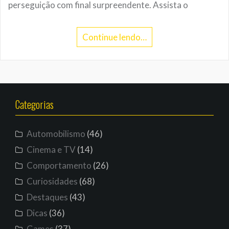
perseguição com final surpreendente. Assista o
Continue lendo…
Categorias
Automobilismo
(46)
Cinema e TV
(14)
Comportamento
(26)
Curiosidades
(68)
Destaques
(43)
Dicas
(36)
Games
(37)