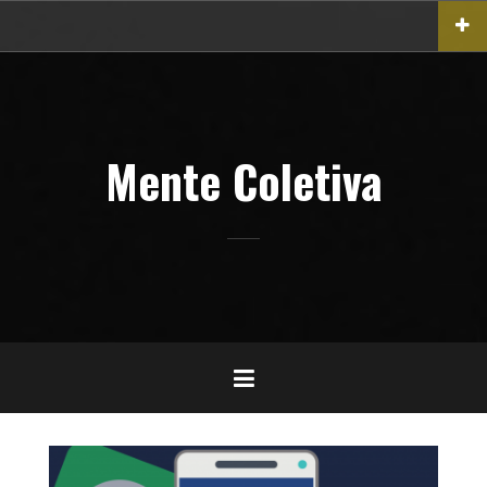
Pular
para
o
conteúdo
Mente Coletiva