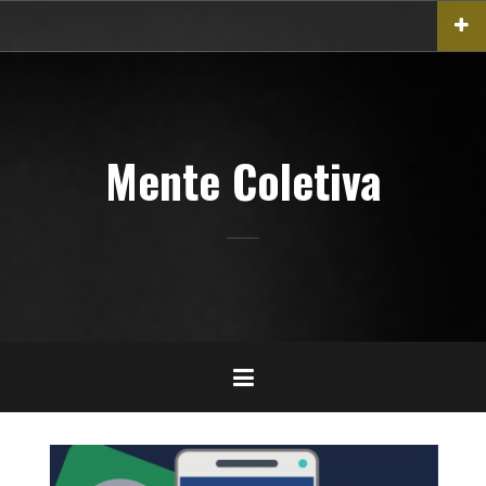
Pular
para
o
conteúdo
Mente Coletiva