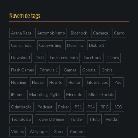
Nuvem de tags
Arena Race
Automobilismo
Bioshock
Cachaça
Carro
Consumidor
Copywriting
Desenho
Diablo 3
Download
Drift
Entretenimento
Facebook
Filmes
Flash Games
Fórmula 1
Games
Google
Grátis
Hooning
House
How to
Humor
Infográficos
iPad
iPhone
Marketing Digital
Mercado
Mídias Sociais
Otimização
Podcast
Poker
PS1
PS4
RPG
SEO
Tecnologia
Tower Defense
Twitter
Título
Venda
Vídeos
Wallpaper
Xbox
Youtube