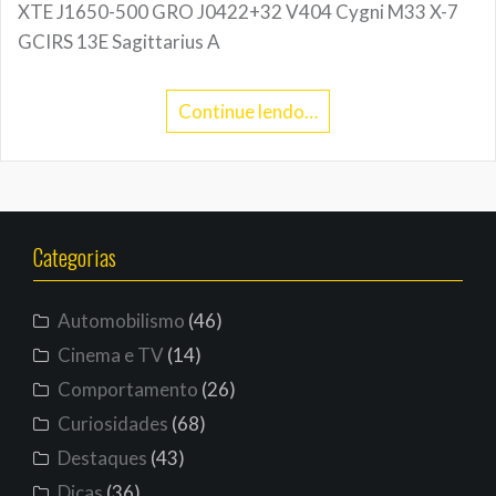
XTE J1650-500 GRO J0422+32 V404 Cygni M33 X-7
GCIRS 13E Sagittarius A
Continue lendo…
Categorias
Automobilismo
(46)
Cinema e TV
(14)
Comportamento
(26)
Curiosidades
(68)
Destaques
(43)
Dicas
(36)