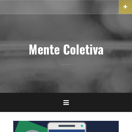
Pular
para
o
conteúdo
Mente Coletiva