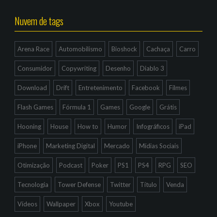
Nuvem de tags
Arena Race
Automobilismo
Bioshock
Cachaça
Carro
Consumidor
Copywriting
Desenho
Diablo 3
Download
Drift
Entretenimento
Facebook
Filmes
Flash Games
Fórmula 1
Games
Google
Grátis
Hooning
House
How to
Humor
Infográficos
iPad
iPhone
Marketing Digital
Mercado
Mídias Sociais
Otimização
Podcast
Poker
PS1
PS4
RPG
SEO
Tecnologia
Tower Defense
Twitter
Título
Venda
Vídeos
Wallpaper
Xbox
Youtube