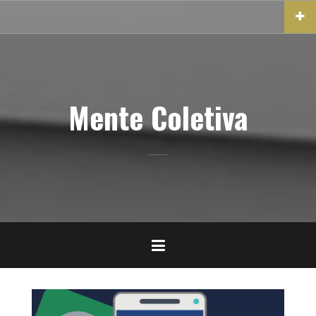
Pular
para
o
conteúdo
Mente Coletiva