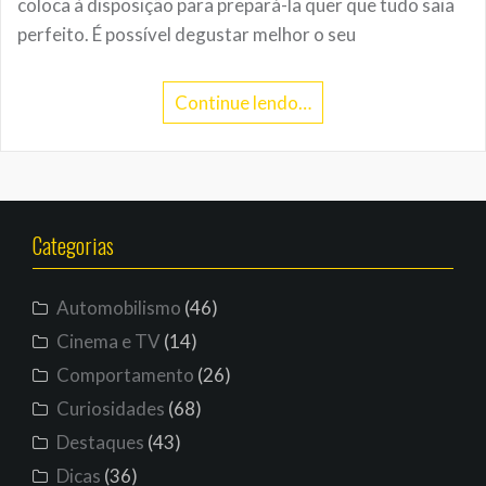
coloca à disposição para prepará-la quer que tudo saia
perfeito. É possível degustar melhor o seu
Continue lendo…
Categorias
Automobilismo
(46)
Cinema e TV
(14)
Comportamento
(26)
Curiosidades
(68)
Destaques
(43)
Dicas
(36)