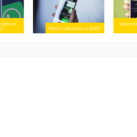
rodutos no
Quais os m
ss?
Podcast: Como colocar no Spotify?