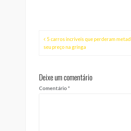
Navegação
5 carros incríveis que perderam metad
de
seu preço na gringa
Post
Deixe um comentário
Comentário
*