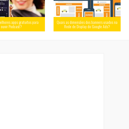
elhores apps gratuitos para
Quais as dimensões dos banners usados na
ouvir Podcast?
Rede de Display do Google Ads?