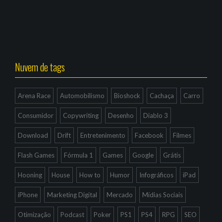
Nuvem de tags
Arena Race
Automobilismo
Bioshock
Cachaça
Carro
Consumidor
Copywriting
Desenho
Diablo 3
Download
Drift
Entretenimento
Facebook
Filmes
Flash Games
Fórmula 1
Games
Google
Grátis
Hooning
House
How to
Humor
Infográficos
iPad
iPhone
Marketing Digital
Mercado
Mídias Sociais
Otimização
Podcast
Poker
PS1
PS4
RPG
SEO