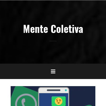
Pular
para
o
conteúdo
Mente Coletiva