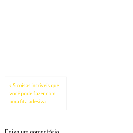
Navegação
5 coisas incríveis que
de
você pode fazer com
Post
uma fita adesiva
Deixe um comentário