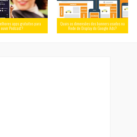
elhores apps gratuitos para
Quais as dimensões dos banners usados na
ouvir Podcast?
Rede de Display do Google Ads?