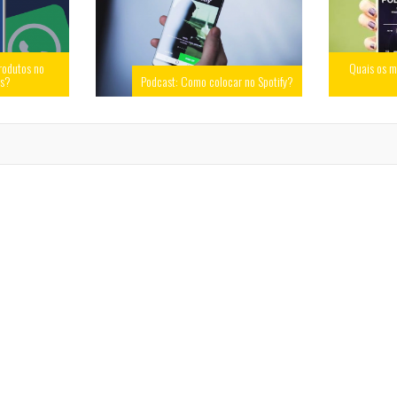
rodutos no
Quais os m
ss?
Podcast: Como colocar no Spotify?