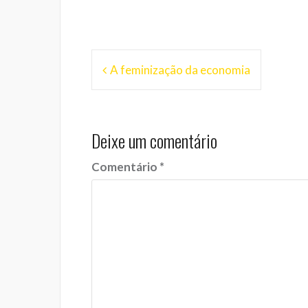
Navegação
A feminização da economia
de
Post
Deixe um comentário
Comentário
*