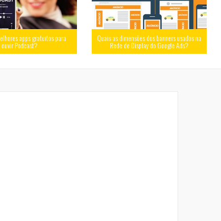
elhores apps gratuitos para
Quais as dimensões dos banners usados na
ouvir Podcast?
Rede de Display do Google Ads?