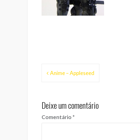
Navegação
Anime – Appleseed
de
Post
Deixe um comentário
Comentário
*