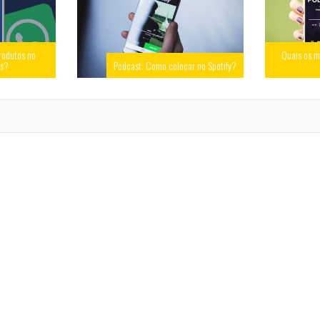
rodutos no
Quais os m
ss?
Podcast: Como colocar no Spotify?