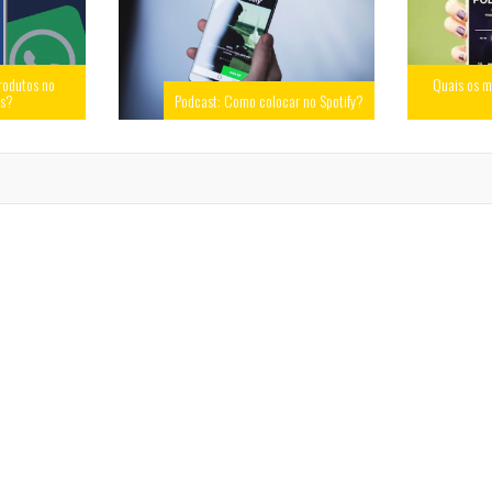
rodutos no
Quais os m
ss?
Podcast: Como colocar no Spotify?