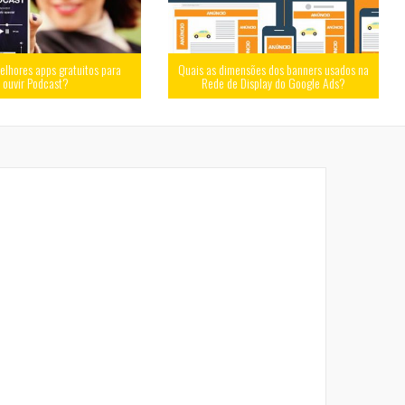
elhores apps gratuitos para
Quais as dimensões dos banners usados na
ouvir Podcast?
Rede de Display do Google Ads?