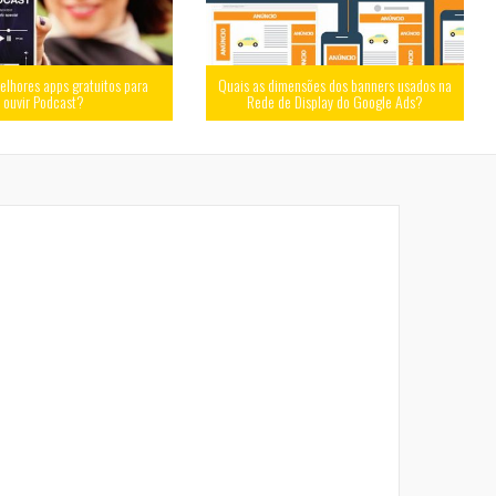
elhores apps gratuitos para
Quais as dimensões dos banners usados na
ouvir Podcast?
Rede de Display do Google Ads?