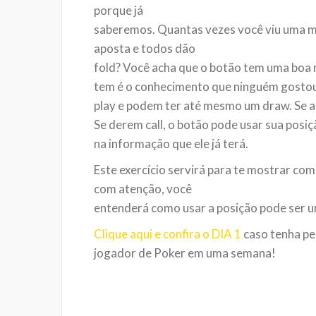
porque já
saberemos. Quantas vezes você viu uma m
aposta e todos dão
fold? Você acha que o botão tem uma boa 
tem é o conhecimento que ninguém gostou 
play e podem ter até mesmo um draw. Se a
Se derem call, o botão pode usar sua pos
na informação que ele já terá.
Este exercício servirá para te mostrar com
com atenção, você
entenderá como usar a posição pode ser 
Clique aqui e confira o DIA 1
caso tenha pe
jogador de Poker em uma semana!