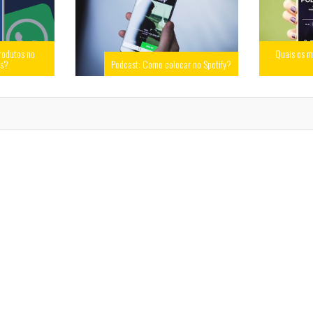
rodutos no
Quais os m
ss?
Podcast: Como colocar no Spotify?