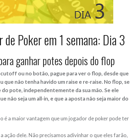
r de Poker em 1 semana: Dia 3
para ganhar potes depois do flop
cutoff ou no botão, pague para ver o flop, desde que
ou que não tenha havido um raise e re-raise. No flop, se
e
do pote, independentemente da sua mão. Se ele
e não seja um all-in, e que a aposta não seja maior do
ção é a maior vantagem que um jogador de poker pode ter
a ação dele. Não precisamos adivinhar o que eles farão,