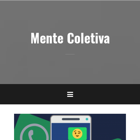
Pular
para
o
conteúdo
Mente Coletiva