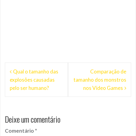
Navegação
Qual o tamanho das
Comparação de
de
explosões causadas
tamanho dos monstros
Post
pelo ser humano?
nos Vídeo Games
Deixe um comentário
Comentário
*