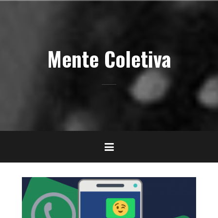
Pular
para
o
conteúdo
Mente Coletiva