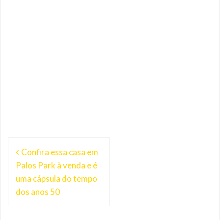
Navegação
Confira essa casa em
de
Palos Park à venda e é
Post
uma cápsula do tempo
dos anos 50