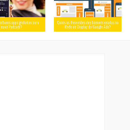
elhores apps gratuitos para
Quais as dimensões dos banners usados na
ouvir Podcast?
Rede de Display do Google Ads?