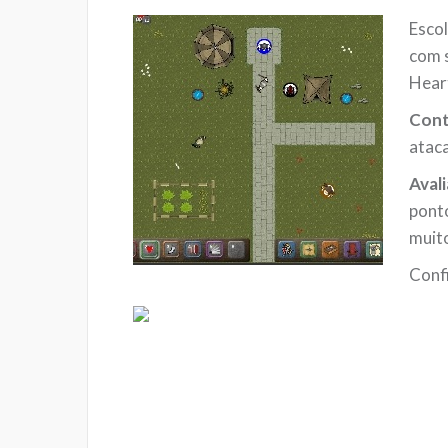
Escol
com 
Heart
Cont
ataca
Aval
ponto
muito
Conf