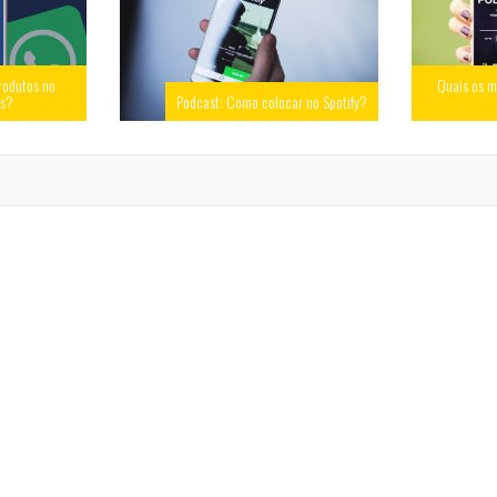
rodutos no
Quais os m
ss?
Podcast: Como colocar no Spotify?