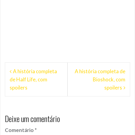
Navegação
A história completa
A história completa de
de
de Half Life, com
Bioshock, com
Post
spoilers
spoilers
Deixe um comentário
Comentário
*