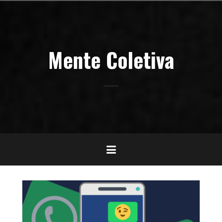
Pular
para
o
conteúdo
Mente Coletiva