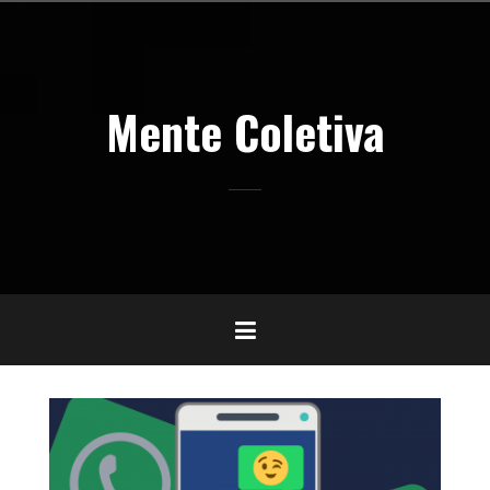
Pular
para
o
conteúdo
Mente Coletiva