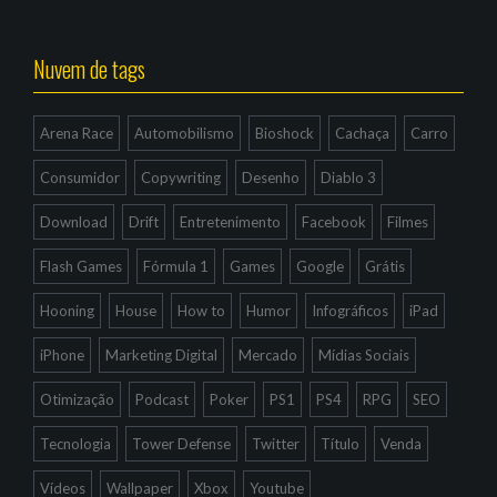
Nuvem de tags
Arena Race
Automobilismo
Bioshock
Cachaça
Carro
Consumidor
Copywriting
Desenho
Diablo 3
Download
Drift
Entretenimento
Facebook
Filmes
Flash Games
Fórmula 1
Games
Google
Grátis
Hooning
House
How to
Humor
Infográficos
iPad
iPhone
Marketing Digital
Mercado
Mídias Sociais
Otimização
Podcast
Poker
PS1
PS4
RPG
SEO
Tecnologia
Tower Defense
Twitter
Título
Venda
Vídeos
Wallpaper
Xbox
Youtube