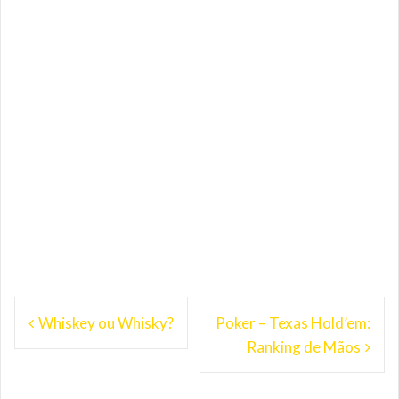
Navegação
Whiskey ou Whisky?
Poker – Texas Hold’em:
de
Ranking de Mãos
Post