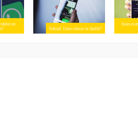
rodutos no
Quais os m
ss?
Podcast: Como colocar no Spotify?