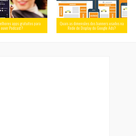
elhores apps gratuitos para
Quais as dimensões dos banners usados na
ouvir Podcast?
Rede de Display do Google Ads?