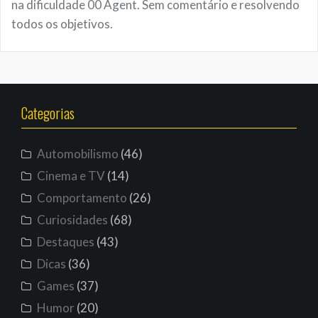
na dificuldade 00 Agent. Sem comentário e resolvendo
todos os objetivos.
Categorias
Automobilismo
(46)
Cinema e TV
(14)
Comportamento
(26)
Curiosidades
(68)
Destaques
(43)
Dicas
(36)
Games
(37)
Humor
(20)