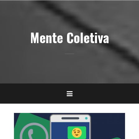
Pular
para
o
conteúdo
Mente Coletiva