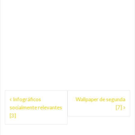
Navegação
Infográficos
Wallpaper de segunda
de
socialmente relevantes
[7]
Post
[3]