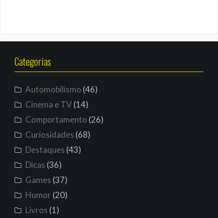
Categorias
Automobilismo
(46)
Cinema e TV
(14)
Comportamento
(26)
Curiosidades
(68)
Destaques
(43)
Dicas
(36)
Games
(37)
Humor
(20)
Livros
(1)