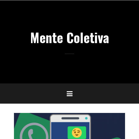
Pular
para
o
conteúdo
Mente Coletiva