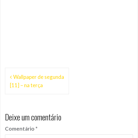
Navegação
Wallpaper de segunda
de
[11] – na terça
Post
Deixe um comentário
Comentário
*