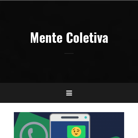
Pular
para
o
conteúdo
Mente Coletiva