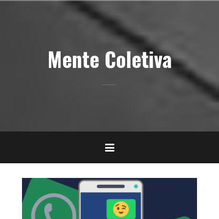
Pular
para
o
conteúdo
Mente Coletiva