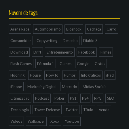
Nuvem de tags
Arena Race
Automobilismo
Bioshock
Cachaça
Carro
Consumidor
Copywriting
Desenho
Diablo 3
Download
Drift
Entretenimento
Facebook
Filmes
Flash Games
Fórmula 1
Games
Google
Grátis
Hooning
House
How to
Humor
Infográficos
iPad
iPhone
Marketing Digital
Mercado
Mídias Sociais
Otimização
Podcast
Poker
PS1
PS4
RPG
SEO
Tecnologia
Tower Defense
Twitter
Título
Venda
Vídeos
Wallpaper
Xbox
Youtube