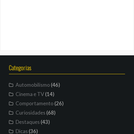
Categorias
Automobilismo
(46)
Cinema e TV
(14)
Comportamento
(26)
Curiosidades
(68)
Destaques
(43)
Dicas
(36)