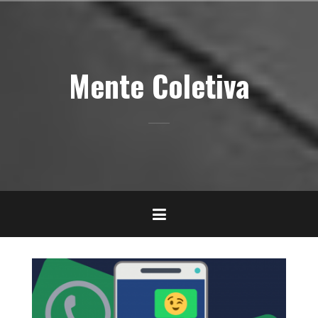
Pular
para
o
conteúdo
Mente Coletiva